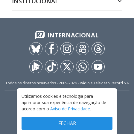
INSTITUCIONAL
INTERNACIONAL
Todos os direitos reservados - 2009-
2026
- Rádio e Televisão Record S.A
Utilizamos cookies e tecnologia para
CARREIRA
FALE CONOSCO
PRIVACIDADE
aprimorar sua experiência de navegação de
TERMOS E CONDIÇÕES DE USO
acordo com o
Aviso de Privacidade
.
FECHAR