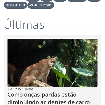
y
MEIO AMBIENTE
ANIMAL SILVESTRE
M
V
u
d
o
Últimas
i
d
e
o
DO R7
/
HÁ 4 HORAS
Como onças-pardas estão
diminuindo acidentes de carro