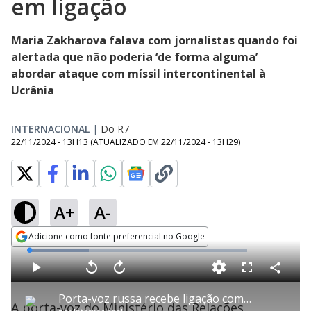
em ligação
Maria Zakharova falava com jornalistas quando foi
alertada que não poderia ‘de forma alguma’
abordar ataque com míssil intercontinental à
Ucrânia
INTERNACIONAL
|
Do R7
22/11/2024 - 13H13
(ATUALIZADO EM
22/11/2024 - 13H29
)
A+
A-
Adicione como fonte preferencial no Google
Opens in new window
L
o
a
d
C
P
V
A
P
F
e
o
l
o
v
u
d
m
a
l
a
l
:
Porta-voz russa recebe ligação com alerta para ficar calada sobre ataque
p
y
t
n
l
2
A porta-voz do Ministério das Relações
a
a
ç
s
7