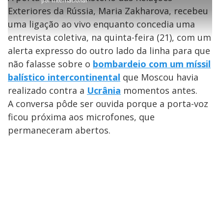
por
Internacional
r
r
a
c
.
t
1
r
l
r
3
Exteriores da Rússia, Maria Zakharova, recebeu
i
0
1
e
6
l
s
0
e
%
h
uma ligação ao vivo enquanto concedia uma
e
s
n
a
g
e
r
u
g
entrevista coletiva, na quinta-feira (21), com um
n
u
a
d
n
o
d
alerta expresso do outro lado da linha para que
s
o
s
não falasse sobre o
bombardeio com um míssil
y
balístico intercontinental
que Moscou havia
realizado contra a
Ucrânia
momentos antes.
M
V
u
d
A conversa pôde ser ouvida porque a porta-voz
o
ficou próxima aos microfones, que
i
permaneceram abertos.
d
e