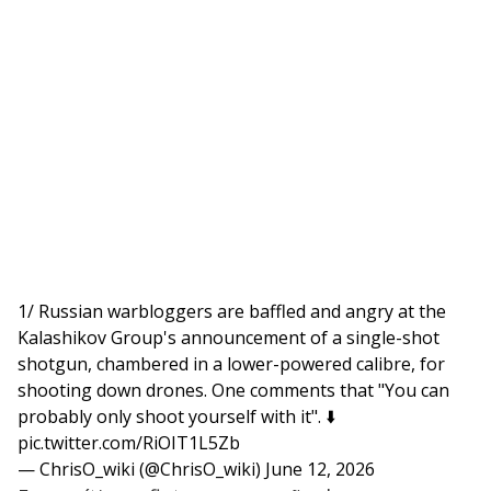
1/ Russian warbloggers are baffled and angry at the
Kalashikov Group's announcement of a single-shot
shotgun, chambered in a lower-powered calibre, for
shooting down drones. One comments that "You can
probably only shoot yourself with it". ⬇️
pic.twitter.com/RiOIT1L5Zb
— ChrisO_wiki (@ChrisO_wiki)
June 12, 2026