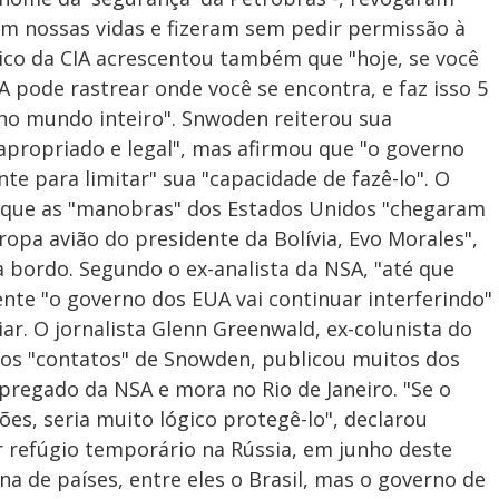
ram nossas vidas e fizeram sem pedir permissão à
ico da CIA acrescentou também que "hoje, se você
 pode rastrear onde você se encontra, e faz isso 5
no mundo inteiro". Snwoden reiterou sua
 apropriado e legal", mas afirmou que "o governo
e para limitar" sua "capacidade de fazê-lo". O
 que as "manobras" dos Estados Unidos "chegaram
ropa avião do presidente da Bolívia, Evo Morales",
 bordo. Segundo o ex-analista da NSA, "até que
nte "o governo dos EUA vai continuar interferindo"
ar. O jornalista Glenn Greenwald, ex-colunista do
dos "contatos" de Snowden, publicou muitos dos
regado da NSA e mora no Rio de Janeiro. "Se o
ões, seria muito lógico protegê-lo", declarou
r refúgio temporário na Rússia, em junho deste
a de países, entre eles o Brasil, mas o governo de