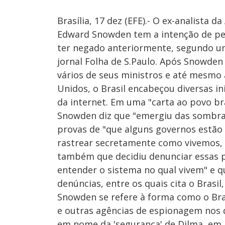
Brasília, 17 dez (EFE).- O ex-analista
Edward Snowden tem a intenção de pedi
ter negado anteriormente, segundo uma
jornal Folha de S.Paulo. Após Snowden 
vários de seus ministros e até mesmo
Unidos, o Brasil encabeçou diversas in
da internet. Em uma "carta ao povo bra
Snowden diz que "emergiu das sombra
provas de "que alguns governos estão
rastrear secretamente como vivemos,
também que decidiu denunciar essas 
entender o sistema no qual vivem" e qu
denúncias, entre os quais cita o Brasil,
Snowden se refere à forma como o Bra
e outras agências de espionagem nos d
em nome da 'segurança' de Dilma, em 