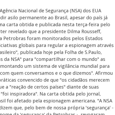
 da Agência Nacional de Segurança (NSA) dos EUA
r asilo permanente ao Brasil, apesar do país já
 carta obtida e publicada nesta terça-feira pelo
ter revelado que a presidente Dilma Rousseff,
 a Petrobras foram monitorados pelos Estados
iciativas globais para regular a espionagem através
sileiro", publicada hoje pela Folha de S.Paulo,
s da NSA" para "compartilhar com o mundo" as
 montando um sistema de vigilância mundial para
 com quem conversamos e o que dizemos". Afirmou
práticas convencido de que "os cidadãos merecem
e a "reação de certos países" diante de suas
 "foi inspiradora". Na carta obtida pelo jornal,
sil foi afetado pela espionagem americana. "A NSA
izem que, pelo bem de nossa própria 'segurança' -
nome da 'segurança' da Petrobras -, revogaram