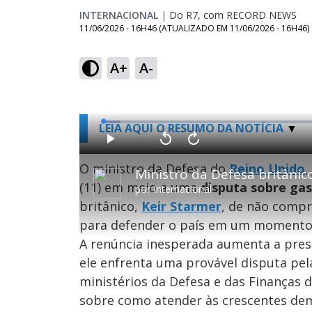
INTERNACIONAL
|
Do R7, com RECORD NEWS
11/06/2026 - 16H46
(ATUALIZADO EM
11/06/2026 - 16H46
)
A+
A-
L
LEIA AQUI O RESUMO DA NOTÍCIA
o
a
d
P
V
A
e
l
o
v
d
a
l
a
O ministro da Defesa do
Reino Unido
,
:
Ministro da Defesa britânic
y
t
n
3
a
ç
.
(11) em meio a uma
disputa sobre gas
r
a
7
por
Internacional
1
r
9
0
1
%
britânico,
Keir Starmer
, de não comp
s
0
e
s
g
e
para defender o país em um momento
u
g
n
u
A renúncia inesperada aumenta a pr
d
n
o
d
s
o
ele enfrenta uma provável disputa pela
s
ministérios da Defesa e das Finanças 
sobre como atender às crescentes dem
M