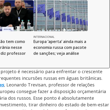
o
L
INTERNACIONAL
não tem como
Europa ‘aperta’ ainda mais a
crânia nesse
economia russa com pacote
diz professor
de sanções; veja análise
 projeto é necessário para enfrentar o crescente
quentes incursões russas em águas britânicas.
ws
, Leonardo Trevisan, professor de relações
europeu consegue fazer a disposição orçamentária
ária dos russos. Esse ponto é absolutamente
nvestimento, tirar dinheiro do estado de bem-estar