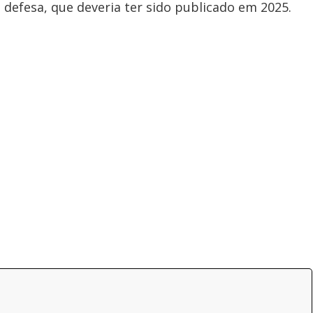
defesa, que deveria ter sido publicado em 2025.
y
e
V
i
d
e