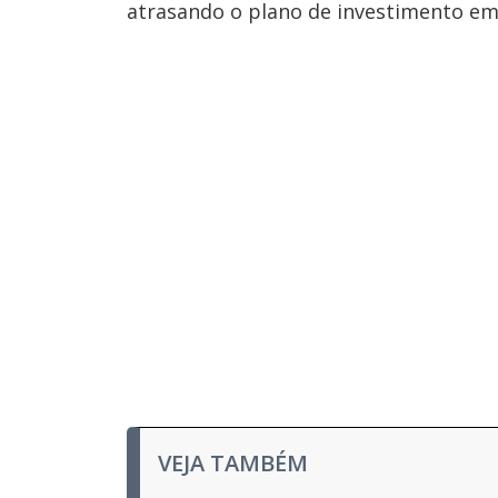
atrasando o plano de investimento em 
u
d
o
VEJA TAMBÉM