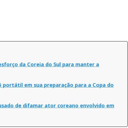
esforço da Coreia do Sul para manter a
rô portátil em sua preparação para a Copa do
usado de difamar ator coreano envolvido em