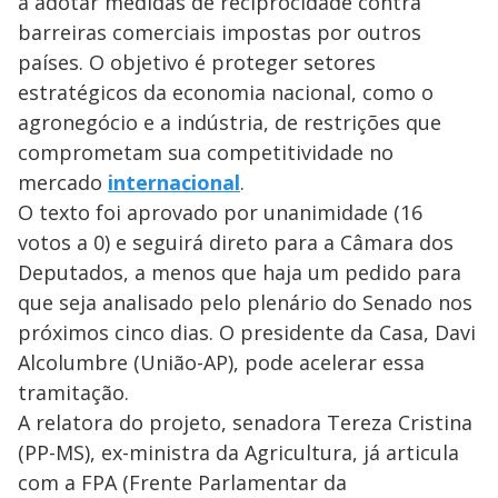
y
a adotar medidas de reciprocidade contra
barreiras comerciais impostas por outros
M
V
u
países. O objetivo é proteger setores
d
o
estratégicos da economia nacional, como o
agronegócio e a indústria, de restrições que
i
comprometam sua competitividade no
mercado
internacional
.
d
O texto foi aprovado por unanimidade (16
votos a 0) e seguirá direto para a Câmara dos
e
Deputados, a menos que haja um pedido para
que seja analisado pelo plenário do Senado nos
o
próximos cinco dias. O presidente da Casa, Davi
Alcolumbre (União-AP), pode acelerar essa
tramitação.
A relatora do projeto, senadora Tereza Cristina
(PP-MS), ex-ministra da Agricultura, já articula
com a FPA (Frente Parlamentar da