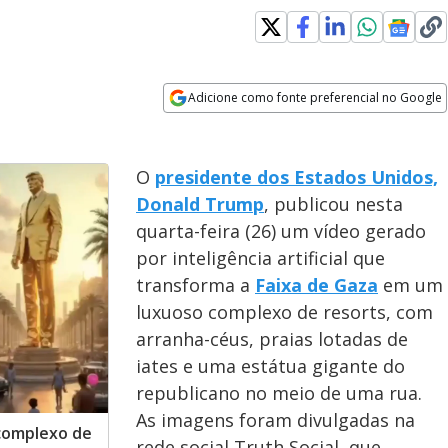
Adicione como fonte preferencial no Google
Opens in new window
O
presidente dos Estados Unidos,
Donald Trump
, publicou nesta
quarta-feira (26) um vídeo gerado
por inteligência artificial que
transforma a
Faixa de Gaza
em um
luxuoso complexo de resorts, com
arranha-céus, praias lotadas de
iates e uma estátua gigante do
republicano no meio de uma rua.
As imagens foram divulgadas na
complexo de
rede social Truth Social, que