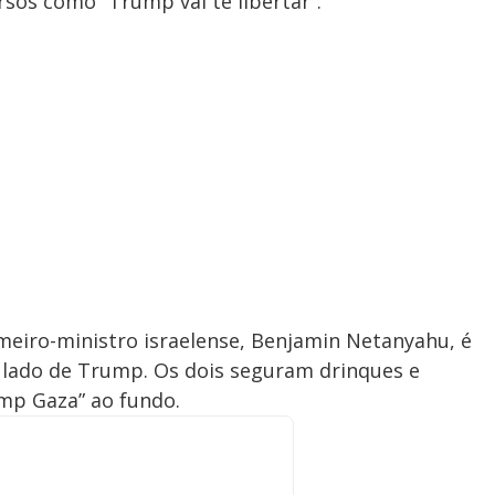
rsos como “Trump vai te libertar”.
meiro-ministro israelense, Benjamin Netanyahu, é
lado de Trump. Os dois seguram drinques e
mp Gaza” ao fundo.