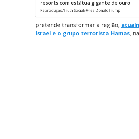
resorts com estátua gigante de ouro
Reprodução/Truth Social/@realDonaldTrump
pretende transformar a região,
atual
Israel e o grupo terrorista Hamas
, n