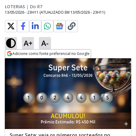
LOTERIAS
|
Do R7
13/05/2026 - 23H11
(ATUALIZADO EM
13/05/2026 - 23H11
)
A+
A-
Adicione como fonte preferencial no Google
Opens in new window
Super Sete: veja os números sorteados no