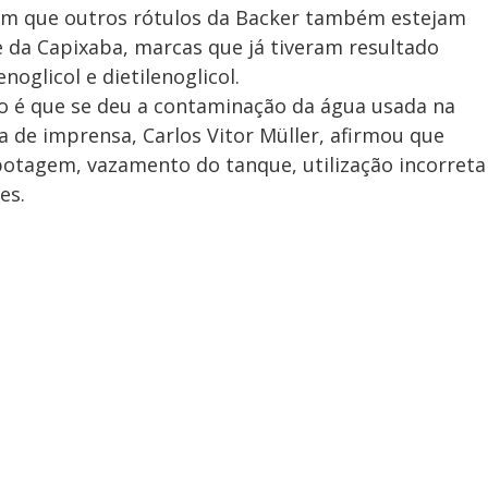
d
m que outros rótulos da Backer também estejam
 da Capixaba, marcas que já tiveram resultado
noglicol e dietilenoglicol.
e
o é que se deu a contaminação da água usada na
a de imprensa, Carlos Vitor Müller, afirmou que
botagem, vazamento do tanque, utilização incorreta
o
ses.