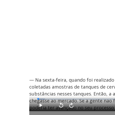
— Na sexta-feira, quando foi realiza
coletadas amostras de tanques de cer
substâncias nesses tanques. Então, a
chegasse ao mercado. Se a gente nao fe
L
o
a
poderia ter avançado no seu processo
d
P
V
A
e
l
o
v
d
a
l
a