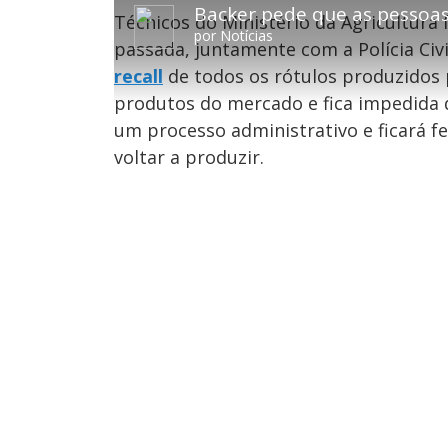
:
Backer pede que as pessoas
y
t
n
4
Técnicos do Ministério da Agricultura
a
ç
.
r
a
1
por
Notícias
1
r
0
passada, juntamente com a Polícia Ci
0
1
%
s
0
e
s
recall
de todos os rótulos produzidos 
g
e
u
g
produtos do mercado e fica impedida 
n
u
d
n
o
d
um processo administrativo e ficará f
s
o
s
voltar a produzir.
M
u
d
o