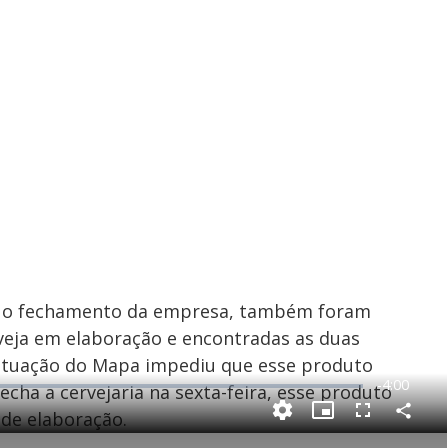
do o fechamento da empresa, também foram
veja em elaboração e encontradas as duas
 atuação do Mapa impediu que esse produto
R
-
4:00
cha a cervejaria na sexta-feira, esse produto
e
 de elaboração.
C
P
F
m
o
i
u
m
c
l