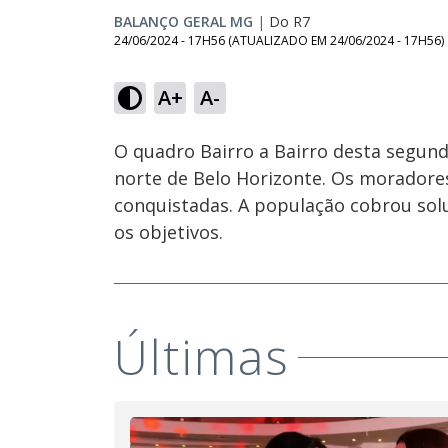
BALANÇO GERAL MG
|
Do R7
24/06/2024 - 17H56
(ATUALIZADO EM
24/06/2024 - 17H56
)
Loaded
:
20.31%
A+
A-
Ativar
Som
O quadro Bairro a Bairro desta segunda
norte de Belo Horizonte. Os morador
conquistadas. A população cobrou solu
os objetivos.
Últimas