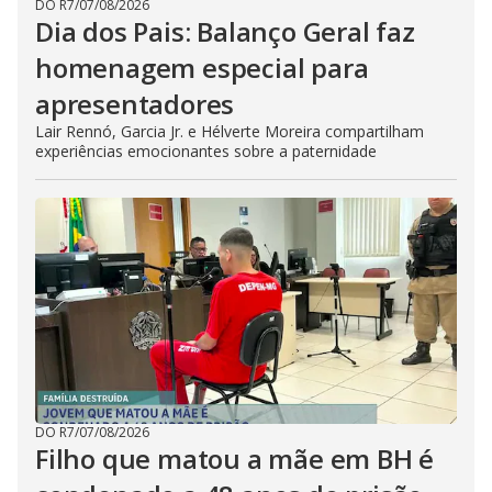
DO R7
/
07/08/2026
Dia dos Pais: Balanço Geral faz
homenagem especial para
apresentadores
Lair Rennó, Garcia Jr. e Hélverte Moreira compartilham
experiências emocionantes sobre a paternidade
DO R7
/
07/08/2026
Filho que matou a mãe em BH é