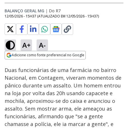
BALANÇO GERAL MG
|
Do R7
12/05/2026 - 15H37
(ATUALIZADO EM
12/05/2026 - 15H37
)
A+
A-
Loaded
:
53.57%
Adicione como fonte preferencial no Google
Subtitles
Ativar
Som
Opens in new window
Duas funcionárias de uma farmácia no bairro
Nacional, em Contagem, viveram momentos de
pânico durante um assalto. Um homem entrou
na loja por volta das 20h usando capacete e
mochila, aproximou-se do caixa e anunciou o
assalto. Sem mostrar arma, ele ameaçou as
funcionárias, afirmando que "se a gente
chamasse a polícia, ele ia marcar a gente", e