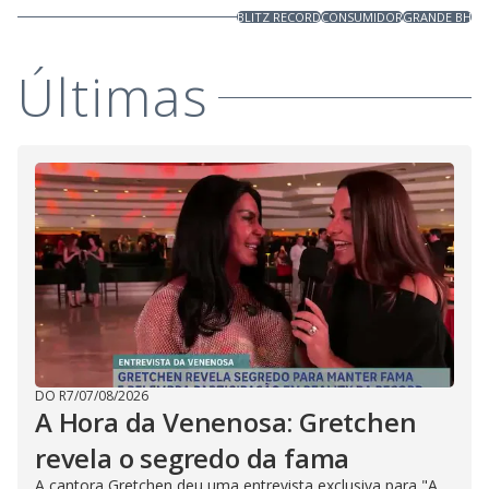
BLITZ RECORD
CONSUMIDOR
GRANDE BH
Últimas
DO R7
/
07/08/2026
A Hora da Venenosa: Gretchen
revela o segredo da fama
A cantora Gretchen deu uma entrevista exclusiva para "A