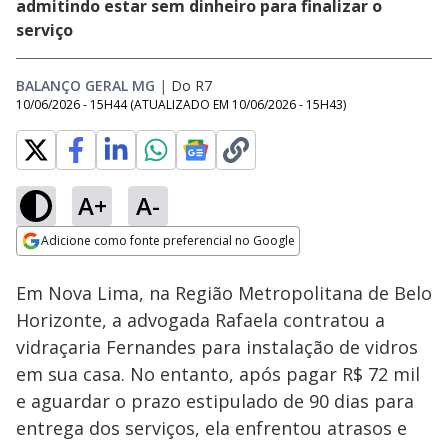
admitindo estar sem dinheiro para finalizar o
serviço
BALANÇO GERAL MG
|
Do R7
10/06/2026 - 15H44
(ATUALIZADO EM
10/06/2026 - 15H43
)
A+
A-
Loaded
:
9.37%
Adicione como fonte preferencial no Google
Subtitles
Ativar
Som
Opens in new window
Em Nova Lima, na Região Metropolitana de Belo
Horizonte, a advogada Rafaela contratou a
vidraçaria Fernandes para instalação de vidros
em sua casa. No entanto, após pagar R$ 72 mil
e aguardar o prazo estipulado de 90 dias para
entrega dos serviços, ela enfrentou atrasos e