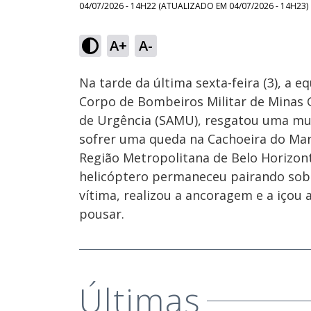
04/07/2026 - 14H22
(ATUALIZADO EM
04/07/2026 - 14H23
)
Loaded
:
43.79%
A+
A-
Ativar
Som
Na tarde da última sexta-feira (3), a 
Corpo de Bombeiros Militar de Minas 
de Urgência (SAMU), resgatou uma mul
sofrer uma queda na Cachoeira do Mar
Região Metropolitana de Belo Horizont
helicóptero permaneceu pairando sob
vítima, realizou a ancoragem e a içou
pousar.
Últimas