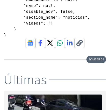
        "name": null,

        "disable_adv": false,

        "section_name": "noticias",

        "videos": []

    }

}
BOMBEIROS
Últimas