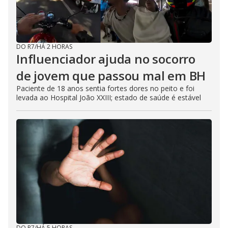
DO R7
/
HÁ 2 HORAS
Influenciador ajuda no socorro
de jovem que passou mal em BH
Paciente de 18 anos sentia fortes dores no peito e foi
levada ao Hospital João XXIII; estado de saúde é estável
DO R7
/
HÁ 5 HORAS