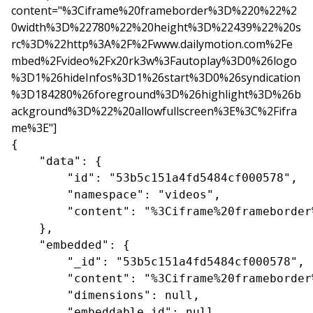
content="%3Ciframe%20frameborder%3D%220%22%2
0width%3D%22780%22%20height%3D%22439%22%20s
rc%3D%22http%3A%2F%2Fwww.dailymotion.com%2Fe
mbed%2Fvideo%2Fx20rk3w%3Fautoplay%3D0%26logo
%3D1%26hideInfos%3D1%26start%3D0%26syndication
%3D184280%26foreground%3D%26highlight%3D%26b
ackground%3D%22%20allowfullscreen%3E%3C%2Fifra
me%3E"]
{

    "data": {

        "id": "53b5c151a4fd5484cf000578",

        "namespace": "videos",

        "content": "%3Ciframe%20frameborder
    },

    "embedded": {

        "_id": "53b5c151a4fd5484cf000578",

        "content": "%3Ciframe%20frameborder
        "dimensions": null,

        "embeddable_id": null,
