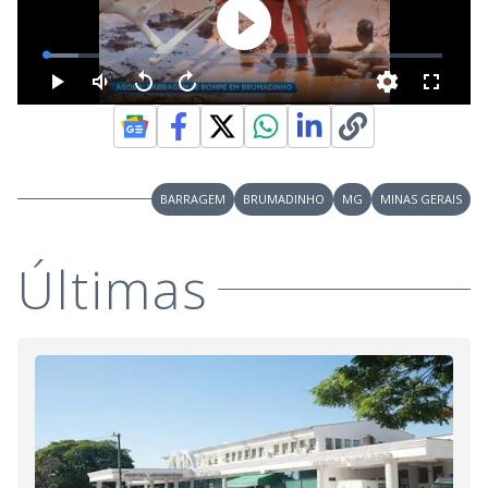
BARRAGEM
BRUMADINHO
MG
MINAS GERAIS
Últimas