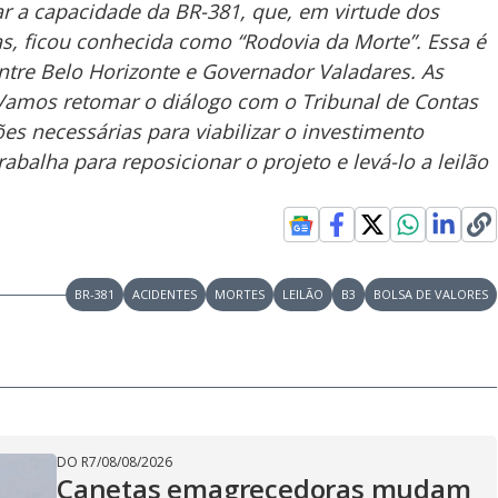
 a capacidade da BR-381, que, em virtude dos
s, ficou conhecida como “Rodovia da Morte”. Essa é
 entre Belo Horizonte e Governador Valadares. As
Vamos retomar o diálogo com o Tribunal de Contas
ões necessárias para viabilizar o investimento
abalha para reposicionar o projeto e levá-lo a leilão
BR-381
ACIDENTES
MORTES
LEILÃO
B3
BOLSA DE VALORES
DO R7
/
08/08/2026
Canetas emagrecedoras mudam