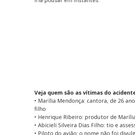
iria pousar em instantes.
Veja quem são as vítimas do acidente
• Marília Mendonça: cantora, de 26 an
filho
• Henrique Ribeiro: produtor de Maríl
• Abicieli Silveira Dias Filho: tio e ass
• Piloto do avião: o nome não foi divul