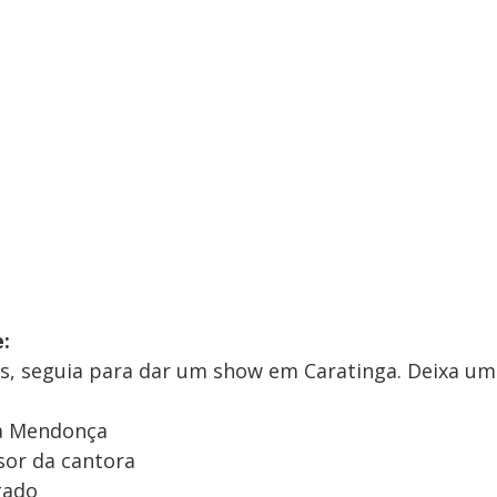
:
os, seguia para dar um show em Caratinga. Deixa um
ia Mendonça
essor da cantora
gado