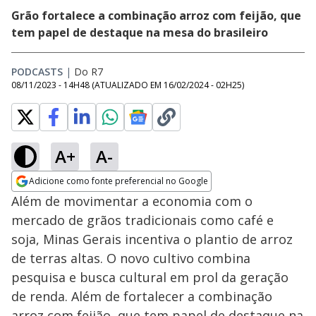
Grão fortalece a combinação arroz com feijão, que
tem papel de destaque na mesa do brasileiro
PODCASTS
|
Do R7
08/11/2023 - 14H48
(ATUALIZADO EM
16/02/2024 - 02H25
)
A+
A-
Adicione como fonte preferencial no Google
Opens in new window
Além de movimentar a economia com o
mercado de grãos tradicionais como café e
soja, Minas Gerais incentiva o plantio de arroz
de terras altas. O novo cultivo combina
pesquisa e busca cultural em prol da geração
de renda. Além de fortalecer a combinação
arroz com feijão, que tem papel de destaque na