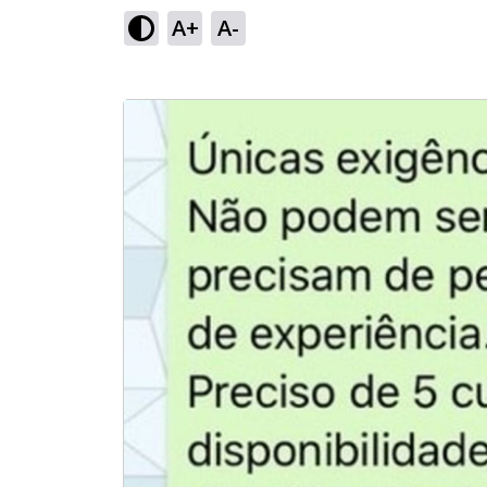
A+
A-