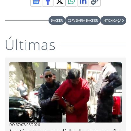
BACKER
CERVEJARIA BACKER
INTOXICAÇÃO
Últimas
DO R7
/
07/08/2026