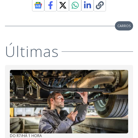
CARROS
Últimas
DO R7
/
HÁ 1 HORA