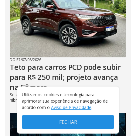
DO R7
/
07/08/2026
Teto para carros PCD pode subir
para R$ 250 mil; projeto avança
na Câmara
Utilizamos cookies e tecnologia para
Se aprovado, projeto permitirá maior acesso a SUVs
híbridos e elétricos produzidos localmente
aprimorar sua experiência de navegação de
acordo com o
Aviso de Privacidade
.
FECHAR