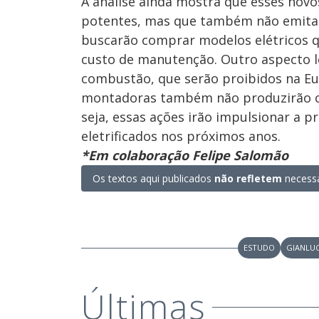
A análise ainda mostra que esses novo
potentes, mas que também não emitam
buscarão comprar modelos elétricos q
custo de manutenção. Outro aspecto l
combustão, que serão proibidos na E
montadoras também não produzirão ca
seja, essas ações irão impulsionar a 
eletrificados nos próximos anos.
*Em colaboração Felipe Salomão
Os textos aqui publicados
não refletem
necessa
ESTUDO
GIANLU
Últimas