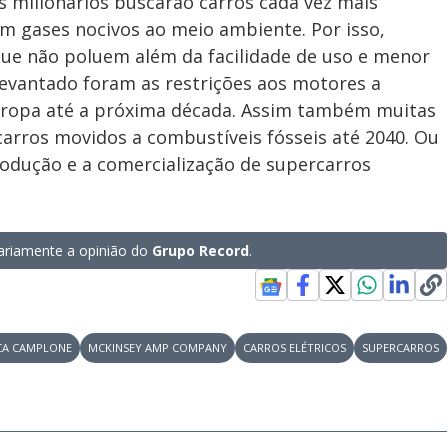
s milionários buscarão carros cada vez mais
 gases nocivos ao meio ambiente. Por isso,
ue não poluem além da facilidade de uso e menor
evantado foram as restrições aos motores a
uropa até a próxima década. Assim também muitas
rros movidos a combustíveis fósseis até 2040. Ou
produção e a comercialização de supercarros
riamente a opinião do
Grupo Record
.
CA CAMPLONE
MCKINSEY AMP COMPANY
CARROS ELÉTRICOS
SUPERCARROS