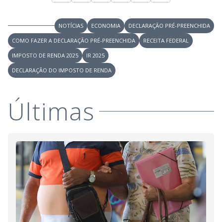
y
M
V
u
d
NOTÍCIAS
ECONOMIA
DECLARAÇÃO PRÉ-PREENCHIDA
o
COMO FAZER A DECLARAÇÃO PRÉ-PREENCHIDA
RECEITA FEDERAL
i
IMPOSTO DE RENDA 2025
IR 2025
DECLARAÇÃO DO IMPOSTO DE RENDA
d
Últimas
e
o