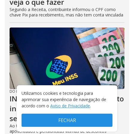
veja o que fazer
Segundo a Receita, contribuinte informou o CPF como
chave Pix para recebimento, mas não tem conta vinculada
DO R7
/
24/07/2026
Utilizamos cookies e tecnologia para
INSS paga devolução de desconto
aprimorar sua experiência de navegação de
acordo com o
Aviso de Privacidade
.
indevido a 4,8 milhões de
segurados em um ano
FECHAR
Ao todo, foram depositados R$ 3,26 bilhões a
aposentados e pensionistas vítimas de descontos