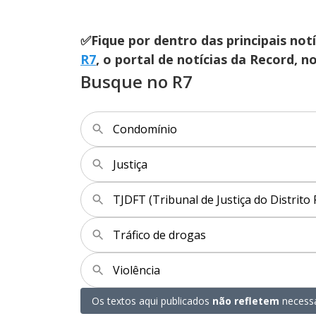
✅Fique por dentro das principais not
R7
, o portal de notícias da Record, 
Busque no R7
Condomínio
Justiça
TJDFT (Tribunal de Justiça do Distrito 
Tráfico de drogas
Violência
Os textos aqui publicados
não refletem
necessa