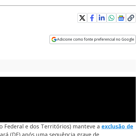
 in new window
Adicione como fonte preferencial no Google
Opens in new window
to Federal e dos Territórios) manteve a
exclusão de
rá (DF) após uma sequência grave de