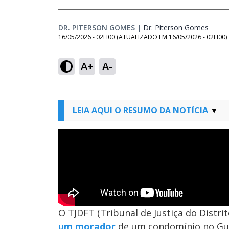
DR. PITERSON GOMES
|
Dr. Piterson Gomes
Opens
16/05/2026 - 02H00
(ATUALIZADO EM
16/05/2026 - 02H00
)
A+
A-
LEIA AQUI O RESUMO DA NOTÍCIA
O TJDFT (Tribunal de Justiça do Distri
um morador
de um condomínio no Gua