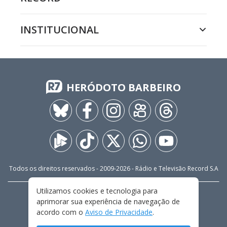
INSTITUCIONAL
HERÓDOTO BARBEIRO
Todos os direitos reservados - 2009-
2026
- Rádio e Televisão Record S.A
Utilizamos cookies e tecnologia para
CARREIRA
FALE CONOSCO
PRIVACIDADE
aprimorar sua experiência de navegação de
TERMOS E CONDIÇÕES DE USO
acordo com o
Aviso de Privacidade
.