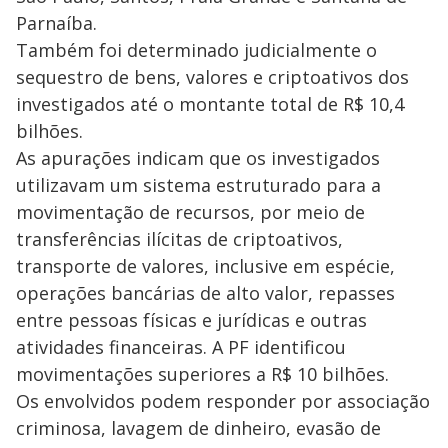
a
s
Parnaíba.
y
Também foi determinado judicialmente o
sequestro de bens, valores e criptoativos dos
M
V
u
d
investigados até o montante total de R$ 10,4
o
bilhões.
i
As apurações indicam que os investigados
utilizavam um sistema estruturado para a
movimentação de recursos, por meio de
d
transferências ilícitas de criptoativos,
transporte de valores, inclusive em espécie,
e
operações bancárias de alto valor, repasses
entre pessoas físicas e jurídicas e outras
o
atividades financeiras. A PF identificou
movimentações superiores a R$ 10 bilhões.
Os envolvidos podem responder por associação
criminosa, lavagem de dinheiro, evasão de