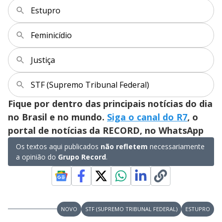
Estupro
Feminicídio
Justiça
STF (Supremo Tribunal Federal)
Fique por dentro das principais notícias do dia
no Brasil e no mundo.
Siga o canal do R7
, o
portal de notícias da RECORD, no WhatsApp
Os textos aqui publicados
não refletem
necessariamente
a opinião do
Grupo Record
.
NOVO
STF (SUPREMO TRIBUNAL FEDERAL)
ESTUPRO