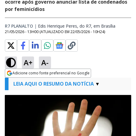
ocorre após governo anunciar lista de condenados
por feminicídios
R7 PLANALTO
|
Edis Henrique Peres, do R7, em Brasília
Opens in 
21/05/2026 - 13H00
(ATUALIZADO EM
22/05/2026 - 10H24
)
A+
A-
Adicione como fonte preferencial no Google
Opens in new window
LEIA AQUI O RESUMO DA NOTÍCIA