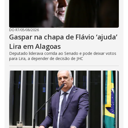
DO R7
/
05/08/2026
Gaspar na chapa de Flávio ‘ajuda’
Lira em Alagoas
Deputado liderava corrida ao Senado e pode deixar votos
para Lira, a depender de decisão de JHC