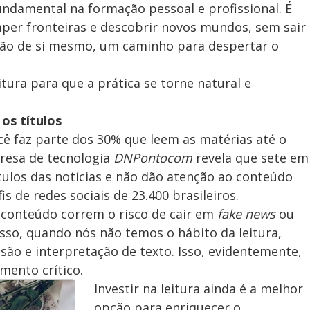
ndamental na formação pessoal e profissional. É
er fronteiras e descobrir novos mundos, sem sair
são de si mesmo, um caminho para despertar o
itura para que a prática se torne natural e
os títulos
cê faz parte dos 30% que leem as matérias até o
presa de tecnologia
DNPontocom
revela que sete em
ítulos das notícias e não dão atenção ao conteúdo
s de redes sociais de 23.400 brasileiros.
 conteúdo correm o risco de cair em
fake news
ou
isso, quando nós não temos o hábito da leitura,
ão e interpretação de texto. Isso, evidentemente,
mento crítico.
Investir na leitura ainda é a melhor
opção para enriquecer o