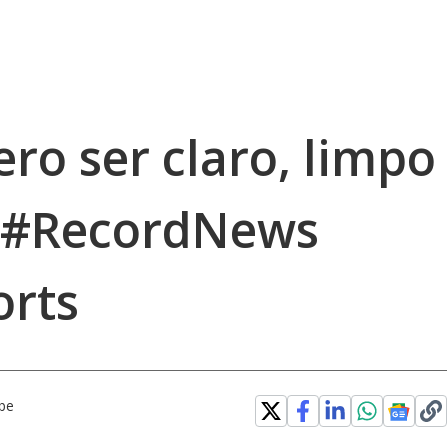
ero ser claro, limpo
 #RecordNews
orts
be