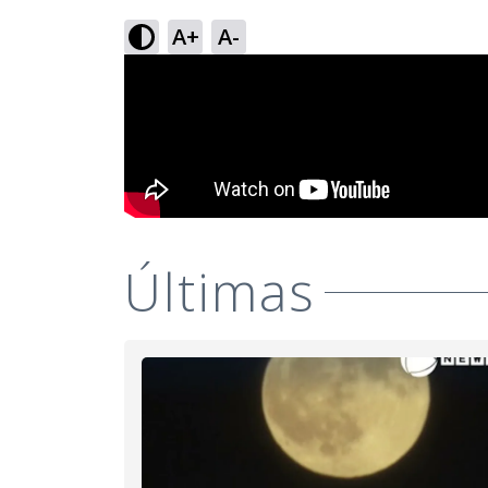
A+
A-
Últimas