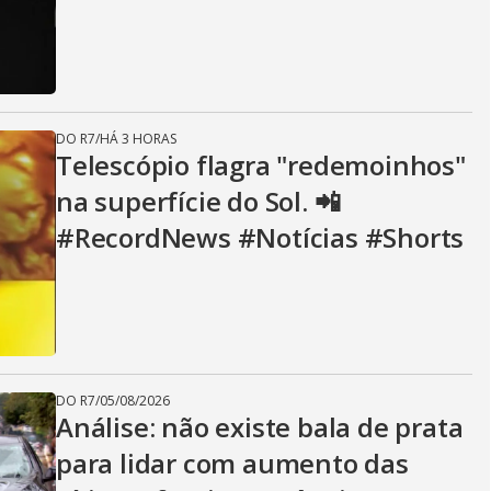
DO R7
/
HÁ 3 HORAS
Telescópio flagra "redemoinhos"
na superfície do Sol. 📲
#RecordNews #Notícias #Shorts
DO R7
/
05/08/2026
Análise: não existe bala de prata
para lidar com aumento das