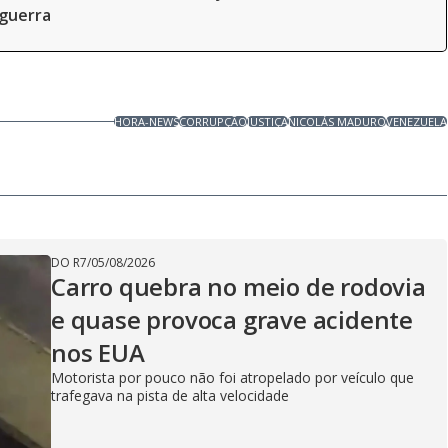
guerra
HORA-NEWS
CORRUPÇÃO
JUSTIÇA
NICOLÁS MADURO
VENEZUELA
DO R7
/
05/08/2026
Carro quebra no meio de rodovia
e quase provoca grave acidente
nos EUA
Motorista por pouco não foi atropelado por veículo que
trafegava na pista de alta velocidade