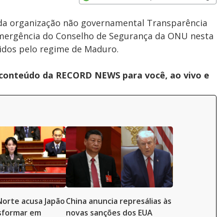
Subtitles
Velocidade
Opens in new window
a da organização não governamental Transparência
emergência do Conselho de Segurança da ONU nesta
idos pelo regime de Maduro.
s conteúdo da RECORD NEWS para você, ao vivo e
Norte acusa Japão
China anuncia represálias às
sformar em
novas sanções dos EUA