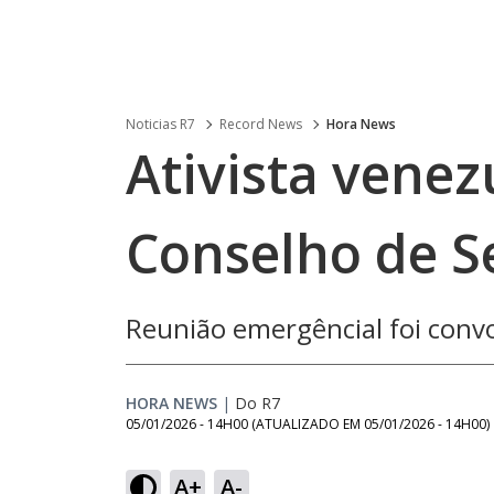
Noticias R7
Record News
Hora News
Ativista venez
Conselho de 
Reunião emergêncial foi conv
HORA NEWS
|
Do R7
05/01/2026 - 14H00
(ATUALIZADO EM
05/01/2026 - 14H00
)
Loaded
:
16.12%
A+
A-