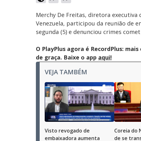
Ativar
Som
Merchy De Freitas, diretora executiv
Venezuela, participou da reunião de 
segunda (5) e denunciou crimes comet
O PlayPlus agora é RecordPlus: mai
de graça. Baixe o app
aqui!
VEJA TAMBÉM
Visto revogado de
Coreia do 
embaixadora aumenta
de se tran