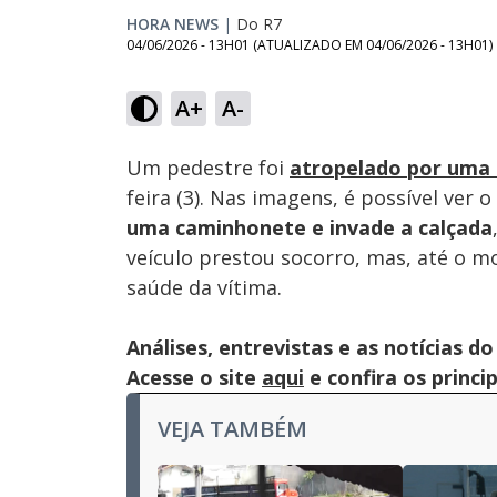
HORA NEWS
|
Do R7
04/06/2026 - 13H01
(ATUALIZADO EM
04/06/2026 - 13H01
)
A+
A-
Ativar
Som
Um pedestre foi
atropelado por uma 
feira (3). Nas imagens, é possível ve
uma caminhonete
e invade a calçada
veículo prestou socorro, mas, até o 
saúde da vítima.
Análises, entrevistas e as notícias
Acesse o site
aqui
e confira os princi
VEJA TAMBÉM