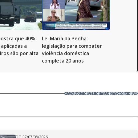
mostra que 40%
Lei Maria da Penha:
 aplicadas a
legislação para combater
ros são por alta
violência doméstica
completa 20 anos
MACAPÁ
ACIDENTE-DE-TRANSITO
HORA-NEWS
DO R7
/
07/08/2026