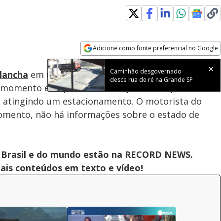
Loaded
:
100.00%
Adicione como fonte preferencial no Google
Subtitles
Velocidade
Opens in new window
Caminhão desgovernado
lancha
em uma rua de
Macapá
, na última quarta-
desce rua de ré na Grande SP
r o momento em que a
embarcação se desprende de
, atingindo um estacionamento. O motorista do
momento, não há informações sobre o estado de
 do Brasil e do mundo estão na RECORD NEWS.
pais conteúdos em texto e vídeo!