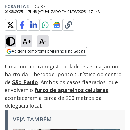
HORA NEWS
|
Do R7
01/08/2025 - 17H48
(ATUALIZADO EM
01/08/2025 - 17H48
)
A+
A-
Loaded
:
100.00%
Adicione como fonte preferencial no Google
Subtitles
Ativar
Som
Opens in new window
Caminhão
Uma moradora registrou ladrões em ação no
desgovernado desce
rua de ré na Grande
bairro da Liberdade, ponto turístico do centro
SP
de
São Paulo
. Ambos os casos flagrados, que
envolvem o
furto de aparelhos celulares
,
aconteceram a cerca de 200 metros da
delegacia local.
VEJA TAMBÉM