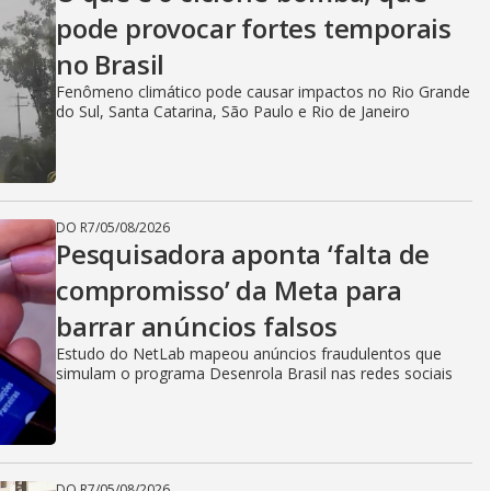
V
pode provocar fortes temporais
no Brasil
i
Fenômeno climático pode causar impactos no Rio Grande
do Sul, Santa Catarina, São Paulo e Rio de Janeiro
d
DO R7
/
05/08/2026
e
Pesquisadora aponta ‘falta de
compromisso’ da Meta para
barrar anúncios falsos
o
Estudo do NetLab mapeou anúncios fraudulentos que
simulam o programa Desenrola Brasil nas redes sociais
DO R7
/
05/08/2026