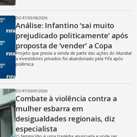
DO R7
/
03/08/2026
Análise: Infantino ‘sai muito
prejudicado politicamente’ após
proposta de ‘vender’ a Copa
Projeto que previa a venda de parte das ações do Mundial
a investidores privados foi abandonado pela Fifa após
polêmica
DO R7
/
30/07/2026
Combate à violência contra a
mulher esbarra em
desigualdades regionais, diz
especialista
‘O feminicídio é uma tragédia anunciada e pode ser