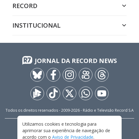
RECORD
INSTITUCIONAL
JORNAL DA RECORD NEWS
Todos os direitos reservados - 2009-
2026
- Rádio e Televisão Record S.A
Utilizamos cookies e tecnologia para
CARREIRA
FALE CONOSCO
PRIVACIDADE
aprimorar sua experiência de navegação de
TERMOS E CONDIÇÕES DE USO
acordo com o
Aviso de Privacidade
.