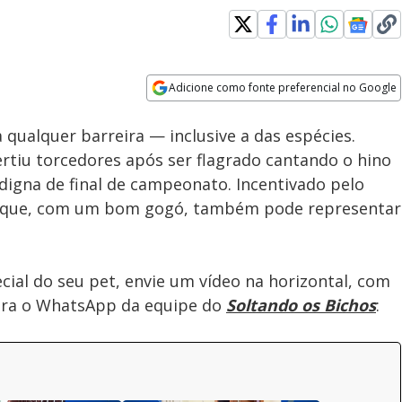
Adicione como fonte preferencial no Google
Velocidade
Opens in new window
Assista ao 'Soltando os
 qualquer barreira — inclusive a das espécies.
Bichos' deste domingo (2) na
íntegra
vertiu torcedores após ser flagrado cantando o hino
gna de final de campeonato. Incentivado pelo
rou que, com um bom gogó, também pode representar
ial do seu pet, envie um vídeo na horizontal, com
ara o WhatsApp da equipe do
Soltando os Bichos
: