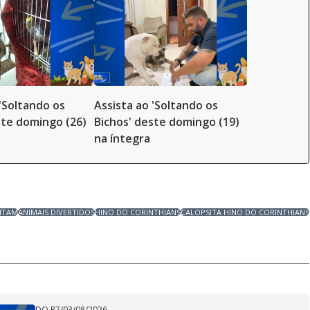
 'Soltando os
Assista ao 'Soltando os
ste domingo (26)
Bichos' deste domingo (19)
na íntegra
NTAM
ANIMAIS DIVERTIDOS
HINO DO CORINTHIANS
CALOPSITA HINO DO CORINTHIANS
DO R7
/
03/08/2026