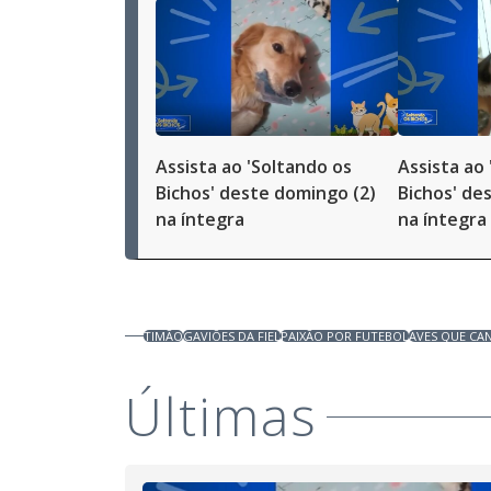
Assista ao 'Soltando os
Assista ao
Bichos' deste domingo (2)
Bichos' de
na íntegra
na íntegra
TIMÃO
GAVIÕES DA FIEL
PAIXÃO POR FUTEBOL
AVES QUE CA
Últimas