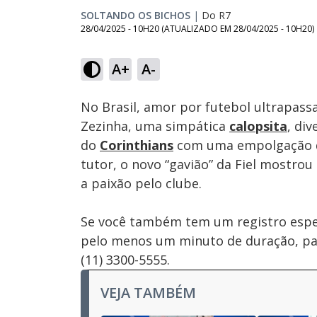
SOLTANDO OS BICHOS
|
Do R7
28/04/2025 - 10H20
(ATUALIZADO EM
28/04/2025 - 10H20
)
Loaded
:
4.09%
A+
A-
Ativar
Som
No Brasil, amor por futebol ultrapassa
Zezinha, uma simpática
calopsita
, di
do
Corinthians
com uma empolgação di
tutor, o novo “gavião” da Fiel most
a paixão pelo clube.
Se você também tem um registro espec
pelo menos um minuto de duração, p
(11) 3300-5555.
VEJA TAMBÉM