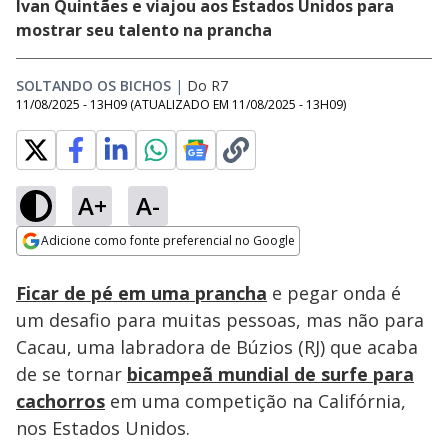
Ivan Quintães e viajou aos Estados Unidos para
mostrar seu talento na prancha
SOLTANDO OS BICHOS
|
Do R7
11/08/2025 - 13H09
(ATUALIZADO EM
11/08/2025 - 13H09
)
A+
A-
Loaded
:
2.98%
Adicione como fonte preferencial no Google
Subtitles
Ativar
Som
Opens in new window
Ficar de pé em uma prancha
e pegar onda é
um desafio para muitas pessoas, mas não para
Cacau, uma labradora de Búzios (RJ) que acaba
de se tornar
bicampeã mundial de surfe para
cachorros
em uma competição na Califórnia,
nos Estados Unidos.