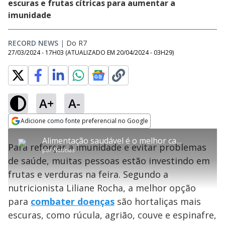
escuras e frutas cítricas para aumentar a
imunidade
RECORD NEWS
|
Do R7
27/03/2024 - 17H03
(ATUALIZADO EM
20/04/2024 - 03H29
)
A+
A-
error_outline
Adicione como fonte preferencial no Google
OK
T
T
Opens in new window
Alimentação saudável é o melhor caminho para prevenção de doenças, alerta nutricionista
h
O vídeo não está disponível ou não é
Oops! Algo deu errado
h
C
Para reforçar a imunidade e evitar problemas
i
por
Notícias
i
suportado pelo seu browser
s
l
Por favor, recarregue a página.
de saúde, muitas pessoas estão investindo em
i
s
Código do Erro:
MEDIA_ERR_SRC_NOT_SUPPORTED
o
s
i
frutas e verduras na feira. Segundo a
a
s
Recarregar
s
m
nutricionista Liliane Rocha, a melhor opção
e
o
a
d
M
m
para
combater doenças
são hortaliças mais
a
o
o
l
escuras, como rúcula, agrião, couve e espinafre,
w
d
d
i