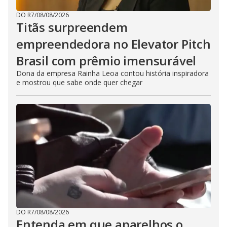
o
s
DO R7
/
08/08/2026
e
Titãs surpreendem
b
u
empreendedora no Elevator Pitch
t
t
o
Brasil com prêmio imensurável
n
.
Dona da empresa Rainha Leoa contou história inspiradora
e mostrou que sabe onde quer chegar
DO R7
/
08/08/2026
Entenda em que aparelhos o