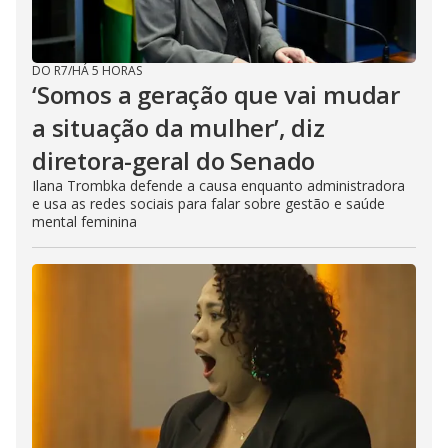
i
n
g
t
h
DO R7
/
HÁ 5 HORAS
e
‘Somos a geração que vai mudar
E
s
a situação da mulher’, diz
c
a
p
diretora-geral do Senado
e
k
Ilana Trombka defende a causa enquanto administradora
e
e usa as redes sociais para falar sobre gestão e saúde
y
mental feminina
o
r
a
c
t
i
v
a
t
i
n
g
t
h
e
c
l