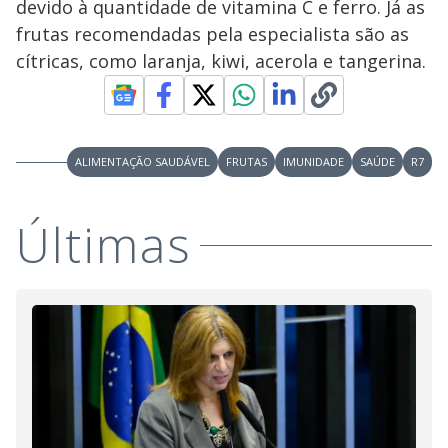
devido à quantidade de vitamina C e ferro. Já as
a
a
n
l
d
l
frutas recomendadas pela especialista são as
o
w
D
w
cítricas, como laranja, kiwi, acerola e tangerina.
i
.
i
n
T
a
h
d
i
l
o
s
o
m
w
o
g
.
ALIMENTAÇÃO SAUDÁVEL
FRUTAS
IMUNIDADE
SAÚDE
R7
d
a
l
c
Últimas
a
n
b
e
c
l
o
s
e
d
b
y
p
r
e
s
s