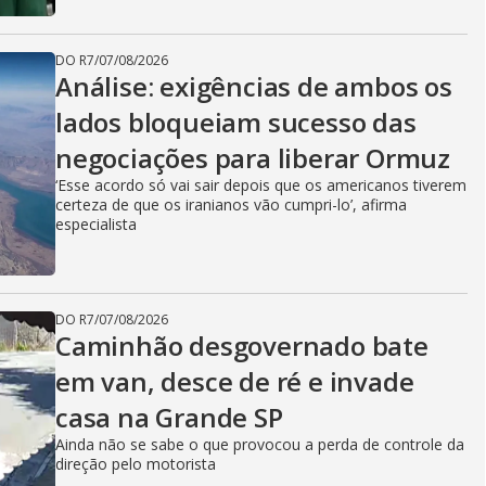
DO R7
/
07/08/2026
Análise: exigências de ambos os
lados bloqueiam sucesso das
negociações para liberar Ormuz
‘Esse acordo só vai sair depois que os americanos tiverem
certeza de que os iranianos vão cumpri-lo’, afirma
especialista
DO R7
/
07/08/2026
Caminhão desgovernado bate
em van, desce de ré e invade
casa na Grande SP
Ainda não se sabe o que provocou a perda de controle da
direção pelo motorista