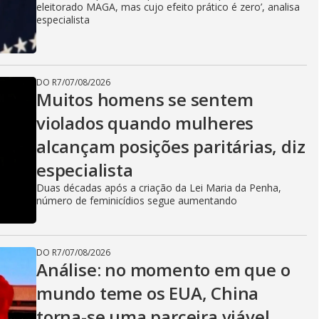
eleitorado MAGA, mas cujo efeito prático é zero’, analisa
especialista
DO R7
/
07/08/2026
Muitos homens se sentem
violados quando mulheres
alcançam posições paritárias, diz
especialista
Duas décadas após a criação da Lei Maria da Penha,
número de feminicídios segue aumentando
DO R7
/
07/08/2026
Análise: no momento em que o
mundo teme os EUA, China
torna-se uma parceira viável