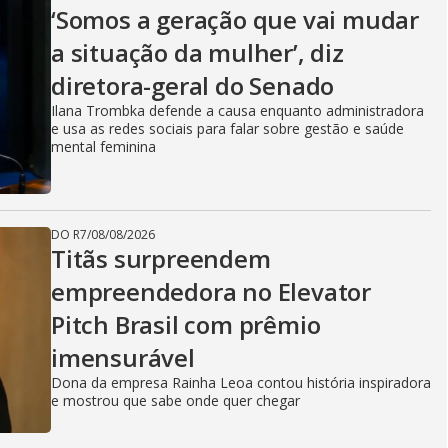
g
‘Somos a geração que vai mudar
a situação da mulher’, diz
diretora-geral do Senado
Ilana Trombka defende a causa enquanto administradora
e usa as redes sociais para falar sobre gestão e saúde
mental feminina
DO R7
/
08/08/2026
Titãs surpreendem
empreendedora no Elevator
Pitch Brasil com prêmio
imensurável
Dona da empresa Rainha Leoa contou história inspiradora
e mostrou que sabe onde quer chegar