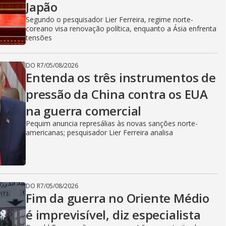
Japão
Segundo o pesquisador Lier Ferreira, regime norte-
coreano visa renovação política, enquanto a Ásia enfrenta
tensões
DO R7
/
05/08/2026
Entenda os três instrumentos de
pressão da China contra os EUA
na guerra comercial
Pequim anuncia represálias às novas sanções norte-
americanas; pesquisador Lier Ferreira analisa
DO R7
/
05/08/2026
Fim da guerra no Oriente Médio
é imprevisível, diz especialista