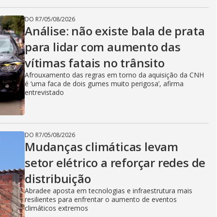
DO R7
/
05/08/2026
Análise: não existe bala de prata
para lidar com aumento das
vítimas fatais no trânsito
Afrouxamento das regras em torno da aquisição da CNH
é ‘uma faca de dois gumes muito perigosa’, afirma
entrevistado
DO R7
/
05/08/2026
Mudanças climáticas levam
setor elétrico a reforçar redes de
distribuição
Abradee aposta em tecnologias e infraestrutura mais
resilientes para enfrentar o aumento de eventos
climáticos extremos