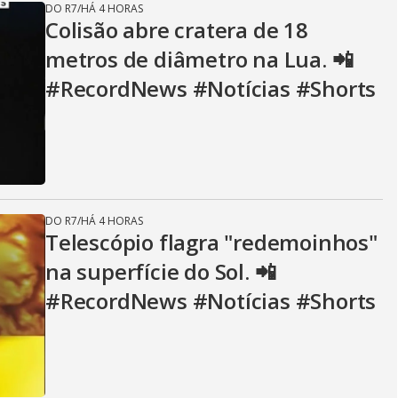
DO R7
/
HÁ 4 HORAS
i
Colisão abre cratera de 18
metros de diâmetro na Lua. 📲
d
#RecordNews #Notícias #Shorts
e
DO R7
/
HÁ 4 HORAS
o
Telescópio flagra "redemoinhos"
na superfície do Sol. 📲
#RecordNews #Notícias #Shorts