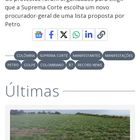
y
que a Suprema Corte escolha um novo
procurador-geral de uma lista proposta por
M
V
u
d
Petro.
o
i
COLÔMBIA
SUPREMA CORTE
MANIFESTANTES
MANIFESTAÇÕES
d
PETRO
GOLPE
COLOMBIANO
R7
RECORD NEWS
e
Últimas
o