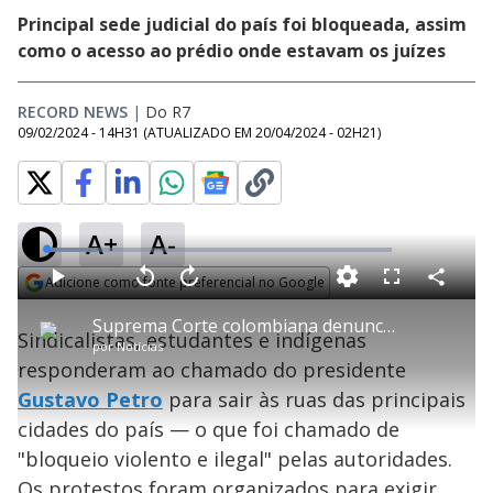
Principal sede judicial do país foi bloqueada, assim
como o acesso ao prédio onde estavam os juízes
RECORD NEWS
|
Do R7
09/02/2024 - 14H31
(ATUALIZADO EM
20/04/2024 - 02H21
)
A+
A-
L
o
a
Adicione como fonte preferencial no Google
d
C
P
V
A
P
F
e
o
l
o
v
u
Opens in new window
d
m
a
l
a
l
:
Suprema Corte colombiana denuncia 'bloqueio violento' do país por centenas de manifestantes
p
y
t
n
l
1
Sindicalistas, estudantes e indígenas
a
a
ç
s
4
por
Notícias
r
r
a
c
.
t
1
r
l
r
9
responderam ao chamado do presidente
i
0
1
e
0
l
s
0
e
%
h
Gustavo Petro
e
para sair às ruas das principais
s
n
a
g
e
r
u
g
cidades do país — o que foi chamado de
n
u
a
d
n
o
d
"bloqueio violento e ilegal" pelas autoridades.
s
o
s
Os protestos foram organizados para exigir