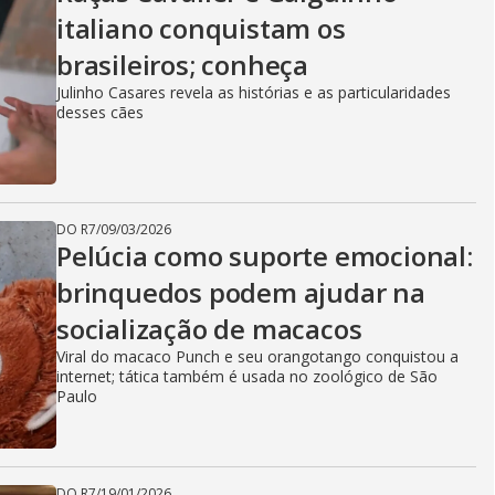
V
italiano conquistam os
brasileiros; conheça
i
Julinho Casares revela as histórias e as particularidades
desses cães
d
DO R7
/
09/03/2026
e
Pelúcia como suporte emocional:
brinquedos podem ajudar na
socialização de macacos
o
Viral do macaco Punch e seu orangotango conquistou a
internet; tática também é usada no zoológico de São
Paulo
DO R7
/
19/01/2026