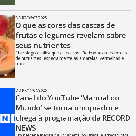
DO R7
/
06/07/2025
O que as cores das cascas de
frutas e legumes revelam sobre
seus nutrientes
Nutrólogo explica que as cascas são importantes fontes
de nutrientes, especialmente as amarelas, vermelhas e
roxas
DO R7
/
11/04/2025
Canal do YouTube ‘Manual do
Mundo’ se torna um quadro e
chega à programação da RECORD
NEWS
Em parceria inédita na TV aberta no Brasil, a atração fará