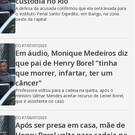
custódia no Rio
A defesa da acusada confirmou que ela será levada para
o Instituto Penal Santo Expedito, em Bangu, na zona
oeste da capital
DO R7
/
07/07/2023
Em áudio, Monique Medeiros diz
que pai de Henry Borel "tinha
que morrer, infartar, ter um
câncer"
Professora voltou para a cadeia na quinta, após o
ministro Gilmar Mendes aceitar recurso de Leniel Borel,
que é assistente no caso
DO R7
/
06/07/2023
Após ser presa em casa, mãe de
Henry Borel volta para cadeia na