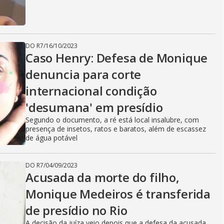
DO R7
/
16/10/2023
Caso Henry: Defesa de Monique
denuncia para corte
internacional condição
'desumana' em presídio
Segundo o documento, a ré está local insalubre, com
presença de insetos, ratos e baratos, além de escassez
de água potável
DO R7
/
04/09/2023
Acusada da morte do filho,
Monique Medeiros é transferida
de presídio no Rio
A decisão da juíza veio depois que a defesa da acusada