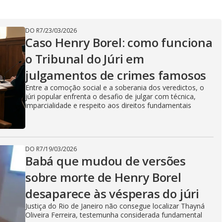
V
DO R7
/
23/03/2026
Caso Henry Borel: como funciona
i
o Tribunal do Júri em
julgamentos de crimes famosos
d
Entre a comoção social e a soberania dos veredictos, o
júri popular enfrenta o desafio de julgar com técnica,
imparcialidade e respeito aos direitos fundamentais
e
DO R7
/
19/03/2026
Babá que mudou de versões
o
sobre morte de Henry Borel
desaparece às vésperas do júri
Justiça do Rio de Janeiro não consegue localizar Thayná
Oliveira Ferreira, testemunha considerada fundamental