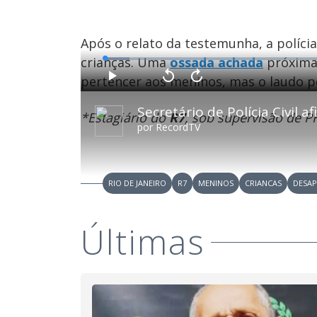
Após o relato da testemunha, a políc
crianças. Uma
ossada achada
próxima 
L
o
a
pertencer aos meninos, mas o laudo p
d
P
V
A
e
l
o
v
d
a
l
a
:
y
t
n
5
*Estagiário do
R7
, sob supervisão de P
a
ç
.
r
a
3
por
RecordTV
1
r
5
0
1
%
s
0
e
s
g
e
u
g
n
u
d
n
RIO DE JANEIRO
R7
MENINOS
CRIANCAS
DESAP
o
d
s
o
s
Últimas
M
u
d
o