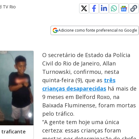
d TV Rio
Adicione como fonte preferencial no Google
Opens in new window
O secretário de Estado da Polícia
Civil do Rio de Janeiro, Allan
Turnowski, confirmou, nesta
quinta-feira (9), que as
três
crianças desaparecidas
há mais de
9 meses em Belford Roxo, na
Baixada Fluminense, foram mortas
pelo tráfico.
“A gente tem hoje uma única
certeza: essas crianças foram
 traficante
mortas por determinação do chefe