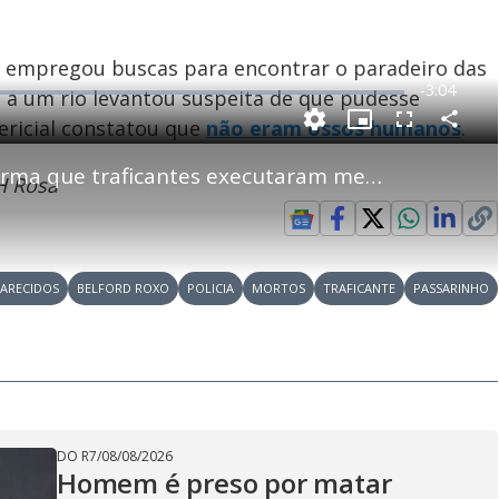
ia empregou buscas para encontrar o paradeiro das
R
-
3:04
a um rio levantou suspeita de que pudesse
e
ericial constatou que
não eram ossos humanos
.
P
C
P
F
m
o
i
u
m
c
l
p
Secretário de Polícia Civil afirma que traficantes executaram meninos de Belford Roxo (RJ)
a
t
l
H Rosa
a
u
s
r
r
c
i
t
e
r
i
-
e
l
l
n
i
e
V
h
n
n
e
a
-
i
l
r
P
o
i
c
n
c
ARECIDOS
BELFORD ROXO
POLICIA
MORTOS
TRAFICANTE
PASSARINHO
i
t
d
u
g
a
a
r
d
e
e
T
i
m
y
e
DO R7
/
08/08/2026
Homem é preso por matar