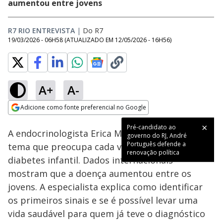
aumentou entre jovens
R7 RIO ENTREVISTA
|
Do R7
19/03/2026 - 06H58
(ATUALIZADO EM
12/05/2026 - 16H56
)
A+
A-
Loaded
:
6.77%
Adicione como fonte preferencial no Google
Ativar
Som
Opens in new window
Pré-candidato ao
A endocrinologista Erica Moreira fala sobre um
governo do RJ, André
Português defende a
tema que preocupa cada vez mais famílias: a
renovação política
diabetes infantil. Dados internacionais
mostram que a doença aumentou entre os
jovens. A especialista explica como identificar
os primeiros sinais e se é possível levar uma
vida saudável para quem já teve o diagnóstico