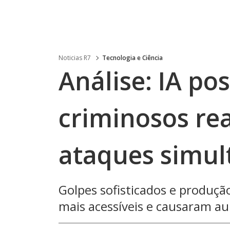
Noticias R7
Tecnologia e Ciência
Análise: IA po
criminosos re
ataques simu
Golpes sofisticados e produç
mais acessíveis e causaram au