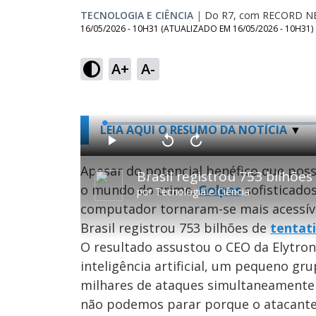
TECNOLOGIA E CIÊNCIA
|
Do R7, com RECORD 
16/05/2026 - 10H31
(ATUALIZADO EM
16/05/2026 - 10H31
)
A+
A-
L
LEIA AQUI O RESUMO DA NOTÍCIA
o
a
d
P
V
A
e
l
o
v
d
a
l
a
Apesar do potencial benéfico que poss
:
Brasil registrou 753 bilhõe
y
t
n
0
a
ç
.
o mundo do crime.
Golpes
sofisticados
r
a
6
por
Tecnologia e Ciência
1
r
3
0
1
%
computador tornaram-se mais acessíve
s
0
e
s
g
e
Brasil registrou 753 bilhões de
tentati
u
g
n
u
O resultado assustou o CEO da Elytron 
d
n
o
d
s
o
inteligência artificial, um pequeno gr
s
milhares de ataques simultaneamente s
não podemos parar porque o atacante 
M