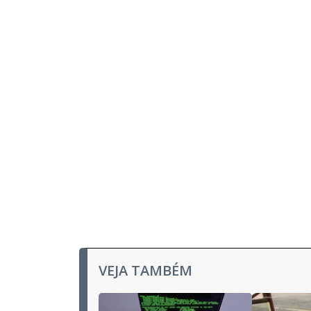
u
d
o
VEJA TAMBÉM