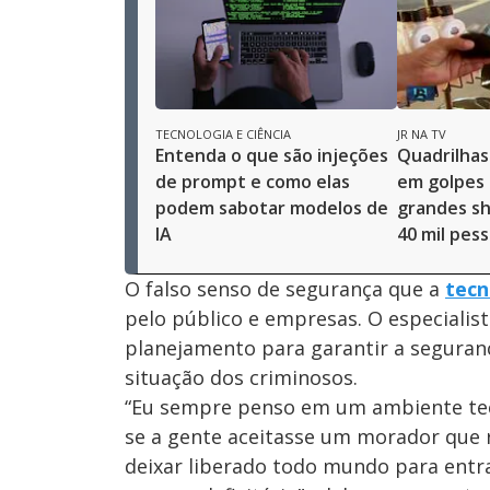
TECNOLOGIA E CIÊNCIA
JR NA TV
Entenda o que são injeções
Quadrilhas
de prompt e como elas
em golpes
podem sabotar modelos de
grandes s
IA
40 mil pes
O falso senso de segurança que a
tecn
pelo público e empresas. O especialis
planejamento para garantir a segurança
situação dos criminosos.
“Eu sempre penso em um ambiente tec
se a gente aceitasse um morador que r
deixar liberado todo mundo para entra