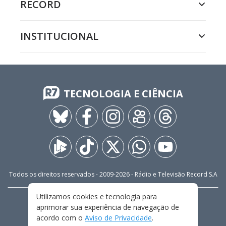
RECORD
INSTITUCIONAL
TECNOLOGIA E CIÊNCIA
Todos os direitos reservados - 2009-
2026
- Rádio e Televisão Record S.A
Utilizamos cookies e tecnologia para
CARREIRA
FALE CONOSCO
PRIVACIDADE
aprimorar sua experiência de navegação de
TERMOS E CONDIÇÕES DE USO
acordo com o
Aviso de Privacidade
.