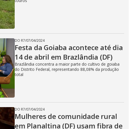
touros
i
d
DO R7
/
07/04/2024
Festa da Goiaba acontece até dia
e
14 de abril em Brazlândia (DF)
Brazlândia concentra a maior parte do cultivo de goiaba
do Distrito Federal, representando 88,08% da produção
o
total
DO R7
/
07/04/2024
Mulheres de comunidade rural
em Planaltina (DF) usam fibra de