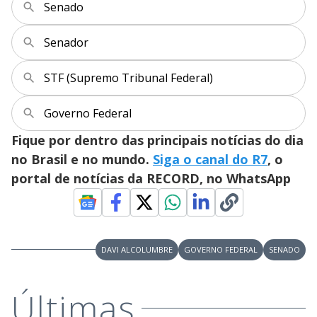
a
Senado
s
y
Senador
M
V
u
d
STF (Supremo Tribunal Federal)
o
i
Governo Federal
Fique por dentro das principais notícias do dia
d
no Brasil e no mundo.
Siga o canal do R7
, o
portal de notícias da RECORD, no WhatsApp
e
o
DAVI ALCOLUMBRE
GOVERNO FEDERAL
SENADO
Últimas