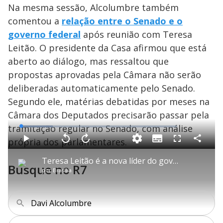
Na mesma sessão, Alcolumbre também
comentou a
relação entre o Senado e o
governo federal
após reunião com Teresa
Leitão. O presidente da Casa afirmou que está
aberto ao diálogo, mas ressaltou que
propostas aprovadas pela Câmara não serão
deliberadas automaticamente pelo Senado.
Segundo ele, matérias debatidas por meses na
Câmara dos Deputados precisarão passar pela
tramitação regular no Senado, com análise
L
o
a
própria dos parlamentares.
S
d
u
C
P
V
A
P
F
e
b
o
l
o
v
u
d
t
m
a
l
a
l
:
Teresa Leitão é a nova líder do governo no Senado
i
p
y
t
n
l
2
Busque no R7
t
a
a
ç
s
0
por
Brasília
l
r
r
a
c
.
e
t
1
r
l
r
5
s
i
0
1
e
0
l
s
0
e
%
h
e
s
n
a
g
e
r
Davi Alcolumbre
u
g
n
u
d
n
o
d
s
o